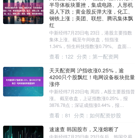
半导体板块重挫，集成电路、人形机
器人下跌；黄金股反弹大涨，化工、
钢铁上涨；美团、联想、腾讯集体飘
红
中新经纬7月23日电 23日，港股主要指数
集体上涨。截至午间收盘，恒指涨
1.34%，恒生科技指数涨0.79%。 盘面
上，有色金属板块上涨，黄金股反弹；建
查看：
122
分类：
第一配资网
材、化工....
天天配资网 沪指收涨0.25%，逾
4200只个股飘红！电网设备板块批量
涨停
中新经纬7月23日电 周四，A股主要股指普
涨。 截至收盘，上证指数涨0.25%，报
3876.78点；深证成指涨0.44%，报
14123.31点；创业板指涨0.2....
查看：
81
分类：
如何配资炒股
速速查 韩国股市，又涨熔断了
中新经纬7月23日电 23日午后，韩国交易