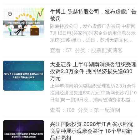
牛博士 陈赫持股公司，发布虚假广告
被罚
陈赫持股公司，发布虚假广告被罚 中新网
7月10日电(吴家驹)国家企业信用信息公示
系统(江苏)显示，近日，苏州天霸文化传
媒有限公司因发布虚假广告被苏州市相城
查看：
57
分类：
股票配资博客
区市场....
大业证券 上半年湖南消保委组织受理
投诉2.3万余件 挽回经济损失逾630
万元
上半年湖南消保委组织受理投诉2.3万余件
挽回经济损失逾630万元 中新网长沙7月10
日电(向一鹏)9日晚，湖南省消费者权益保
护委员会发布2026年上半年全省消....
查看：
168
分类：
第一配资网
兴旺国际投资 2026年江西省水稻优
良品种展示观摩会举行 16个早稻新
品种亮相