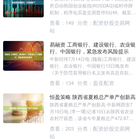
所启动韩国创业板指(KOSDAQ)临时停牌
机制，程序化买盘交易暂停5分钟。截至发
稿，韩国综指涨超4%。 个股方面，SK....
查看：
149
分类：
配资炒股交易网
站
易融资 工商银行、建设银行、农业银
行、中国银行，紧急发布风险提示
中新经纬7月14日电 (魏薇)工商银行、建设
银行、农业银行、中国银行13日晚发布
《关于防范冒用银行名义发布高息存款虚
假宣传的风险提示》。 风险提示称，近
查看：
134
分类：
盈亚配资
期，有不....
恒盈策略 陕西省夏粮总产单产创新高
陕西省夏粮总产单产创新高 中新网西安7
月10日电 (李一璠)记者10日从陕西省农业
农村厅获悉，该省今年夏粮总产472.87万
吨，同比增加19.87万吨，占全国增....
查看：
203
分类：
配资炒股交易网
站