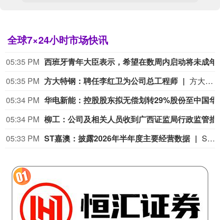
全球7×24小时市场快讯
05:35 PM
西班牙青年大臣表示，希望在
05:35 PM
方大特钢：聘任李红卫为公司总工程师
方大特钢公告称，2026年8月7日，公司第九届董事会第十八次会议审议通过《关于聘任总工程师的议案》，聘任李红卫为公司总工程师，任职期限自董事会审议通过之日起至第九届董事会届满之日止。李红卫历任华菱集团衡阳钢管有限公司等多个岗位，未持有公司股份，不存在禁入任职情况。
05:34 PM
华电新能：控股股东
05:34 PM
柳工：公司及相关人
05:33 PM
ST嘉澳：披露2026年半年度主要经营数据
ST嘉澳公告称，2026年半年度，环保增塑剂产量46068.955吨、销量47205.714吨，收入42313.49万元；环保稳定剂产量2093.841吨、销量2010.681吨，收入2322.27万元；生物质能源产量221284.720吨、销量122007.521吨，收入183384.06万元。主要产品均售价2026年半年度较2025年半年度有所上涨，生物质能源涨幅达39.63%。主要原材料中，大豆油、辛醇、废动及植物油脂采购价同比分别上涨7.48%、3.42%、4.16%。