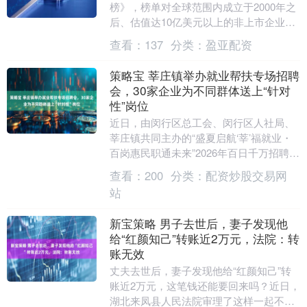
榜》，榜单对全球范围内成立于2000年之
后、估值达10亿美元以上的非上市企业进
行评选。享道出行再度入选，这也是其连
查看：
137
分类：
盈亚配资
续第三....
策略宝 莘庄镇举办就业帮扶专场招聘
会，30家企业为不同群体送上“针对
性”岗位
近日，由闵行区总工会、闵行区人社局、
莘庄镇共同主办的“盛夏启航‘莘’福就业・
百岗惠民职通未来”2026年百日千万招聘专
项行动专场招聘会在莘庄镇莘乐里社区就
查看：
200
分类：
配资炒股交易网
业服务....
站
新宝策略 男子去世后，妻子发现他
给“红颜知己”转账近2万元，法院：转
账无效
丈夫去世后，妻子发现他给“红颜知己”转
账近2万元，这笔钱还能要回来吗？近日，
湖北来凤县人民法院审理了这样一起不当