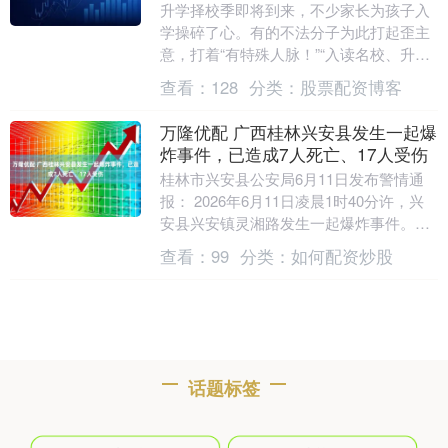
升学择校季即将到来，不少家长为孩子入
学操碎了心。有的不法分子为此打起歪主
意，打着“有特殊人脉！”“入读名校、升学
择校，都能搞定！”的幌子，骗取家长信任
查看：
128
分类：
股票配资博客
进而诈骗钱....
万隆优配 广西桂林兴安县发生一起爆
炸事件，已造成7人死亡、17人受伤
桂林市兴安县公安局6月11日发布警情通
报： 2026年6月11日凌晨1时40分许，兴
安县兴安镇灵湘路发生一起爆炸事件。事
件发生后，桂林市、兴安县两级党委、政
查看：
99
分类：
如何配资炒股
府主....
话题标签