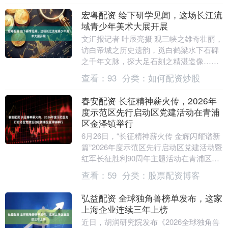
宏粤配资 绘下研学见闻，这场长江流
域青少年美术大展开展
文汇报记者 叶辰亮摄 观三峡之雄奇壮丽，
访白帝城之历史遗韵，觅白鹤梁水下石碑
之千年文脉，探大足石刻之精湛造像……
去年夏天，一群热爱美术的青少年循着朱
查看：
93
分类：
如何配资炒股
屺瞻先生19....
春安配资 长征精神薪火传，2026年
度示范区先行启动区党建活动在青浦
区金泽镇举行
6月26日，“长征精神薪火传 金辉闪耀谱新
篇”2026年度示范区先行启动区党建活动暨
红军长征胜利90周年主题活动在青浦区金
泽镇举行，旨在传承红色基因，弘扬长征
查看：
59
分类：
股票配资博客
精....
弘益配资 全球独角兽榜单发布，这家
上海企业连续三年上榜
近日，胡润研究院发布《2026全球独角兽