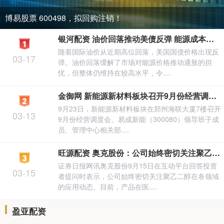
博易股票 600498，拟回购注销！
银河配资 油价回落推动美债反弹 能源成本高企仍压制市场降息预期
随着国际油价从近期高位回落，美国国债价格出现反
03-17
弹。油价回落缓解了市场对能源价格推动通胀的担
忧，但整体仍维持在较高水平，令....
金御网 新能源新材料板块召开9月份经营调度会
9月23日，新能源新材料板块在郑州海联大厦7楼召开
03-13
9月份经营调度会。易成新能（300080）领导班子成
员、管理中心相关部....
旺源配资 奥克股份：公司始终密切关注聚乙二醇在各领域的应用动态
证券日报网讯奥克股份9月15日在互动平台回答投资
03-15
者提问时表示，公司始终密切关注聚乙二醇在各领域
的应用动态。目前，产品在医....
盈亚配资