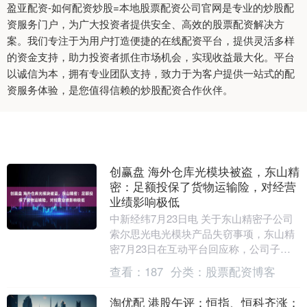
盈亚配资-如何配资炒股=本地股票配资公司官网是专业的炒股配
资服务门户，为广大投资者提供安全、高效的股票配资解决方
案。我们专注于为用户打造便捷的在线配资平台，提供灵活多样
的资金支持，助力投资者抓住市场机会，实现收益最大化。平台
以诚信为本，拥有专业团队支持，致力于为客户提供一站式的配
资服务体验，是您值得信赖的炒股配资合作伙伴。
创赢盘 海外仓库光模块被盗，东山精
密：足额投保了货物运输险，对经营
业绩影响极低
中新经纬7月23日电 关于东山精密子公司
索尔思光电光模块产品失窃事项，东山精
密7月23日在互动平台回应称，公司子公
司索尔思光电在2026年6月有一批光模块
查看：
187
分类：
股票配资博客
产品在....
淘优配 港股午评：恒指、恒科齐涨；