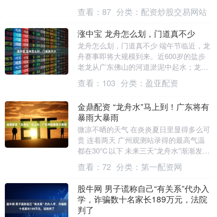
得利案，认定男子的转账无效，其继承人
查看：
87
分类：
配资炒股交易网站
有权要求对方....
涨中宝 龙舟怎么划，门道真不少
龙舟怎么划，门道真不少 端午节临近，龙
舟赛事即将大规模到来。近600岁的盐步
老龙从广东佛山的河道淤泥中起水；龙舟
竞渡训练，整齐划一的船桨推开碧波，尽
查看：
103
分类：
盈亚配资
显中式美学。....
金鼎配资 “龙舟水”马上到！广东将有
暴雨大暴雨
微凉不晒的天气 在炎炎夏日里显得多么可
贵 连着两天 广州观测站录得的最高气温
都在30℃以下 未来三天“龙舟水”渐渐发力
图/广州日报新花城记者：吴子良 广东
查看：
72
分类：
第一配资网
省....
股牛网 男子谎称自己“有关系”代办入
学，诈骗数十名家长189万元，法院
判了