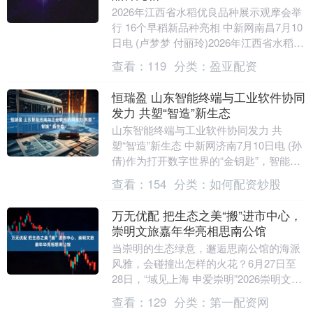
2026年江西省水稻优良品种展示观摩会举
行 16个早稻新品种亮相 中新网南昌7月10
日电 (卢梦梦 付丽玲)2026年江西省水稻优
良品种展示观摩会10日在江西南....
查看：
119
分类：
盈亚配资
恒瑞盈 山东智能终端与工业软件协同
发力 共塑“智造”新生态
山东智能终端与工业软件协同发力 共
塑“智造”新生态 中新网济南7月10日电 (孙
倩)作为打开数字世界的“金钥匙”，智能终
端正以持续迭代的创新，串联起生产、生
查看：
154
分类：
如何配资炒股
活的....
万无优配 把生态之美“搬”进市中心，
崇明文旅嘉年华亮相思南公馆
当崇明的生态绿意，邂逅思南公馆的海派
风雅，会碰撞出怎样的火花？6月27日至
28日，“域见上海 申爱崇明”2026崇明文旅
仲夏之夜嘉年华亮相黄浦区思南公馆，把
查看：
129
分类：
第一配资网
崇明....